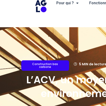
Aller
Pour qui ?
Fonctionn
au
contenu
5 MIN de lectur
Construction bas
carbone
L’ACV, un moyen
environnemen