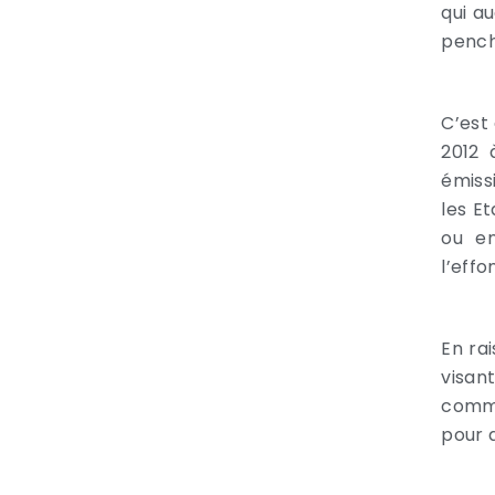
qui au
pench
C’est
2012 
émiss
les E
ou en
l’eff
En ra
visan
comme
pour 