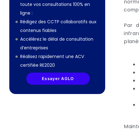
norma
toute vos consultations 100% en
compl
ligne :
Rédigez des CCTP collaboratifs aux
Par d
contenus fiables
infra
Accélérez le délai de consultation
planèt
d’entreprises
Réalisez rapidement une ACV
certifiée RE2020
Essayer AGLO
Mainte