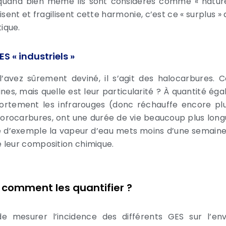
quand bien même ils sont considérés comme « naturel
isent et fragilisent cette harmonie, c’est ce « surplus 
ique.
ES « industriels »
l’avez sûrement deviné, il s’agit des halocarbures. C
nes, mais quelle est leur particularité ? À quantité éga
fortement les infrarouges (donc réchauffe encore plus
uorocarbures, ont une durée de vie beaucoup plus longu
re d’exemple la vapeur d’eau mets moins d’une semaine
e leur composition chimique.
 comment les quantifier ?
de mesurer l’incidence des différents GES sur l’env