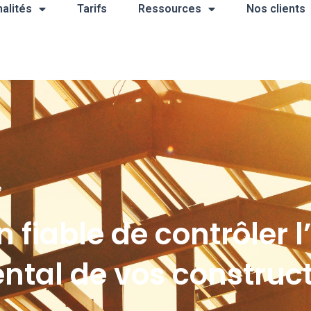
alités
Tarifs
Ressources
Nos clients
e
 fiable de contrôler 
tal de vos construc