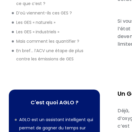
ce que c’est ?
D’où viennent-ils ces GES ?
Si vou
Les GES « naturels »
l’éta
Les GES « industriels »
deven
Mais comment les quantifier ?
limite
En bref… l’ACV une étape de plus
contre les émissions de GES
Un G
C'est quoi AGLO ?
Déjà,
d’oxy
AGLO est un assistant intelligent qui
c’est
permet de gagner du temps sur