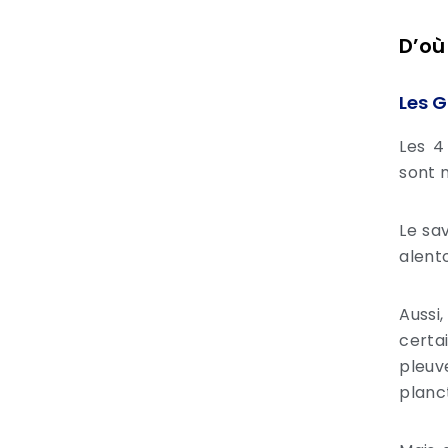
D’où
Les G
Les 4
sont 
Le sa
alent
Aussi,
certa
pleuv
planct