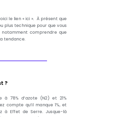
ici le lien « ici ». À présent que
peu plus technique pour que vous
our notamment comprendre que
 la tendance.
t ?
ée à 78% d’azote (N2) et 21%
rez compte qu’il manque 1%, et
z à Effet de Serre. Jusque-là