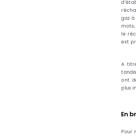
d’éta
récha
gaz à 
mots,
le ré
est pr
A tit
tandi
ont d
plus 
En b
Pour 