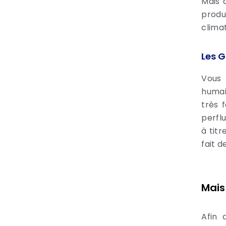
Mais 
produ
climat
Les G
Vous 
humai
très 
perfl
à tit
fait d
Mais
Afin 