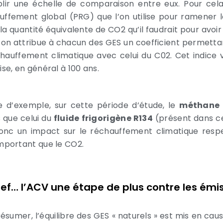
blir une échelle de comparaison entre eux. Pour cel
uffement global (PRG) que l’on utilise pour ramener l
la quantité équivalente de CO2 qu’il faudrait pour avoir
 on attribue à chacun des GES un coefficient permett
chauffement climatique avec celui du C02. Cet indice v
ise, en général à 100 ans.
re d’exemple, sur cette période d’étude, le
méthane
s que celui du
fluide frigorigène R134
(présent dans ce
onc un impact sur le réchauffement climatique respe
important que le CO2.
ref… l’ACV une étape de plus contre les émi
résumer, l’équilibre des GES « naturels » est mis en cau