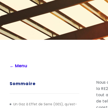
← Menu
Nous 
Sommaire
la RE
tout 
de te
Un Gaz à Effet de Serre (GES), qu’est-
const