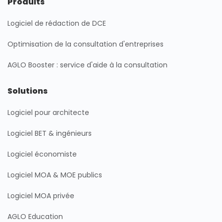
Produits
d
g
o
b
i
r
o
e
Logiciel de rédaction de DCE
n
a
k
m
Optimisation de la consultation d'entreprises
AGLO Booster : service d'aide à la consultation
Solutions
Logiciel pour architecte
Logiciel BET & ingénieurs
Logiciel économiste
Logiciel MOA & MOE publics
Logiciel MOA privée
AGLO Education