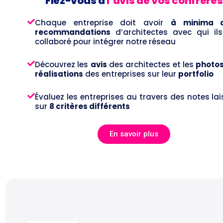
Fiez-vous à
l’avis de vos confrères
Chaque entreprise doit avoir
à minima 
recommandations
d’architectes avec qui il
collaboré pour intégrer notre réseau
Découvrez les
avis
des architectes et les
photos
réalisations
des entreprises sur leur
portfolio
Évaluez les entreprises au travers des notes lai
sur
8 critères différents
En savoir plus