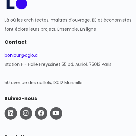
Là où les architectes, maîtres d'ouvrage, BE et économistes
font éclore leurs projets. Ensemble. En ligne
Contact
bonjour@aglo.ai
Station F - Halle Freyssinet 55 bd. Auriol, 75013 Paris
50 avenue des caillols, 13012 Marseille
Suivez-nous
L
I
F
Y
i
n
a
o
n
s
c
u
k
t
e
t
e
a
b
u