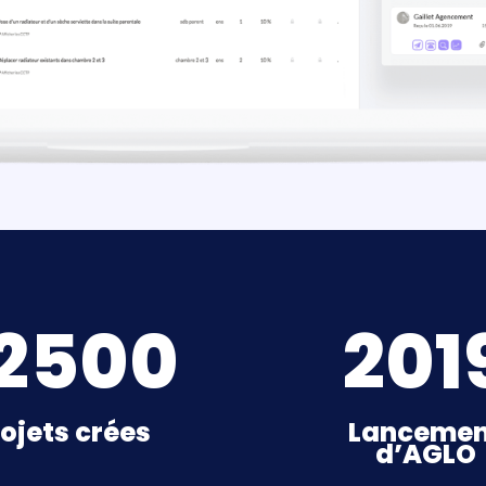
2500
201
ojets crées
Lancemen
d’AGLO