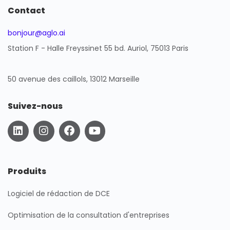
Contact
bonjour@aglo.ai
Station F - Halle Freyssinet 55 bd. Auriol, 75013 Paris
50 avenue des caillols, 13012 Marseille
Suivez-nous
L
I
F
Y
i
n
a
o
n
s
c
u
k
t
e
t
e
a
b
u
Produits
d
g
o
b
i
r
o
e
Logiciel de rédaction de DCE
n
a
k
m
Optimisation de la consultation d'entreprises