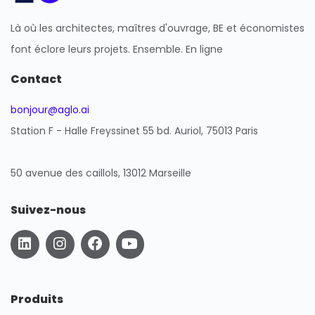
Là où les architectes, maîtres d'ouvrage, BE et économistes
font éclore leurs projets. Ensemble. En ligne
Contact
bonjour@aglo.ai
Station F - Halle Freyssinet 55 bd. Auriol, 75013 Paris
50 avenue des caillols, 13012 Marseille
Suivez-nous
L
I
F
Y
i
n
a
o
n
s
c
u
k
t
e
t
e
a
b
u
Produits
d
g
o
b