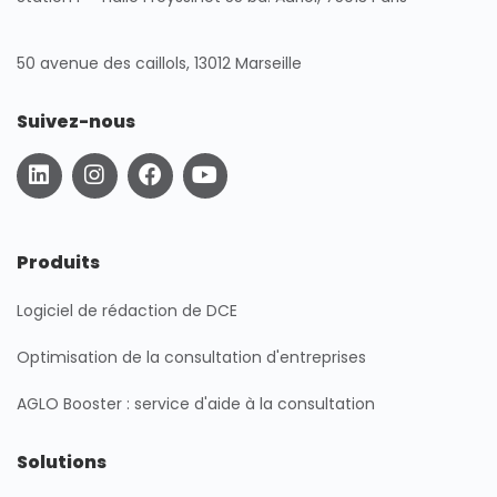
50 avenue des caillols, 13012 Marseille
Suivez-nous
L
I
F
Y
i
n
a
o
n
s
c
u
k
t
e
t
e
a
b
u
Produits
d
g
o
b
i
r
o
e
Logiciel de rédaction de DCE
n
a
k
m
Optimisation de la consultation d'entreprises
AGLO Booster : service d'aide à la consultation
Solutions