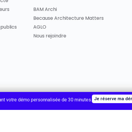
ecte
ieurs
BAM Archi
Because Architecture Matters
publics
AGLO
Nous rejoindre
Copyright 2024 © BAM - Because Architect
érales
Je réserve ma d
ant votre démo personnalisée de 30 minutes.
Français