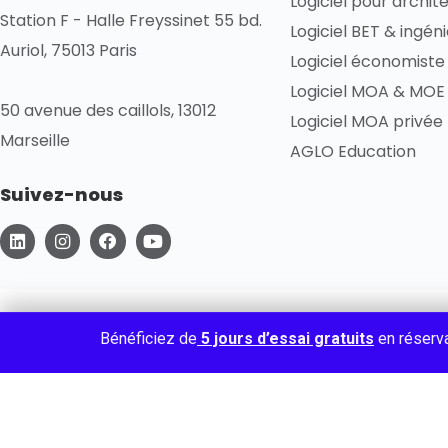
Logiciel pour archit
Station F - Halle Freyssinet 55 bd.
Logiciel BET & ingén
Auriol, 75013 Paris
Logiciel économiste
Logiciel MOA & MOE 
50 avenue des caillols, 13012
Logiciel MOA privée
Marseille
AGLO Education
Suivez-nous
L
I
F
Y
i
n
a
o
n
s
c
u
k
t
e
t
e
a
b
u
d
g
o
b
i
r
o
e
Politique de confidentialité
Gestion des cookies
Conditions gén
Bénéficiez de
5 jours d’essai gratuits
en réserv
n
a
k
m