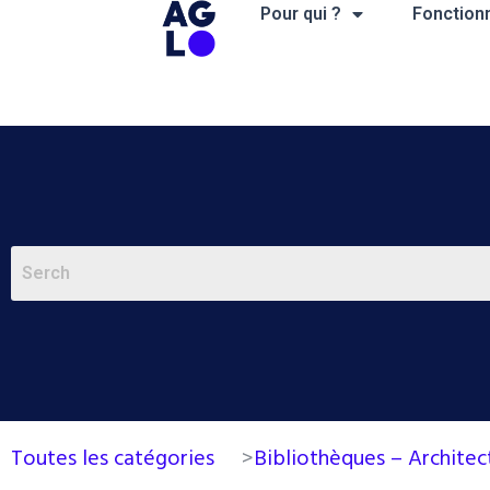
Aller
Pour qui ?
Fonctionn
au
contenu
Toutes les catégories
>
Bibliothèques – Archite