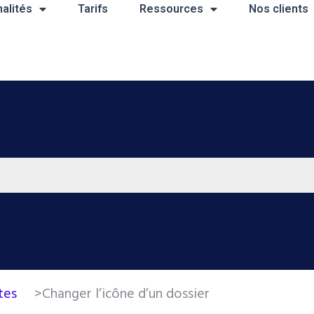
alités
Tarifs
Ressources
Nos clients
ctes
>
Changer l’icône d’un dossier