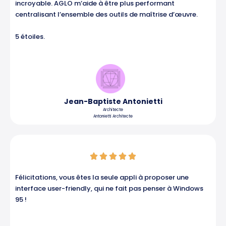
incroyable. AGLO m’aide à être plus performant
centralisant l’ensemble des outils de maîtrise d’œuvre.
5 étoiles.
Jean-Baptiste Antonietti
Architecte
Antonietti Architecte
Noté





5
sur
Félicitations, vous êtes la seule appli à proposer une
5
interface user-friendly, qui ne fait pas penser à Windows
95 !