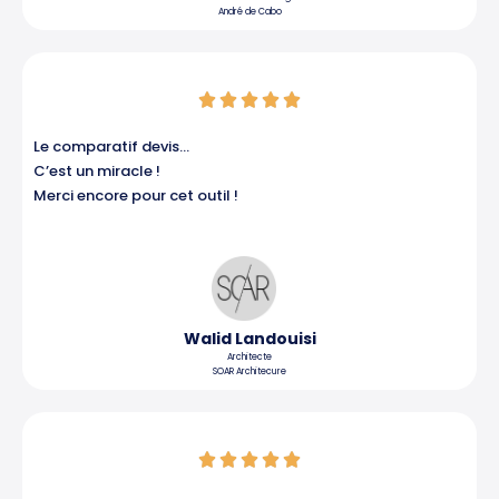
André de Cabo
Noté





5
sur
Le comparatif devis…
5
C’est un miracle !
Merci encore pour cet outil !
Walid Landouisi
Architecte
SOAR Architecure
Noté





5
sur