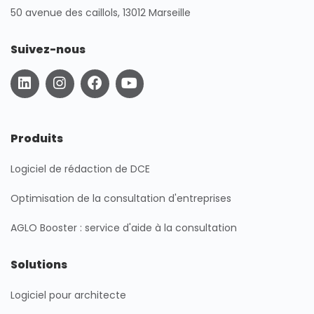
50 avenue des caillols, 13012 Marseille
Suivez-nous
L
I
F
Y
i
n
a
o
n
s
c
u
k
t
e
t
e
a
b
u
Produits
d
g
o
b
i
r
o
e
Logiciel de rédaction de DCE
n
a
k
m
Optimisation de la consultation d'entreprises
AGLO Booster : service d'aide à la consultation
Solutions
Logiciel pour architecte