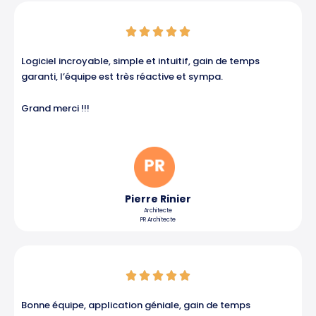
Noté





5
sur
Logiciel incroyable, simple et intuitif, gain de temps
5
garanti, l’équipe est très réactive et sympa.
Grand merci !!!
Pierre Rinier
Architecte
PR Architecte
Noté





5
sur
Bonne équipe, application géniale, gain de temps
5