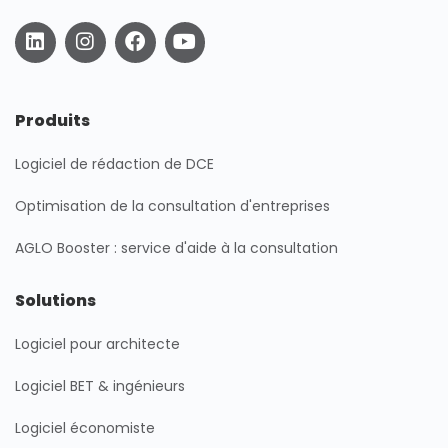
L
I
F
Y
i
n
a
o
n
s
c
u
k
t
e
t
e
a
b
u
Produits
d
g
o
b
i
r
o
e
Logiciel de rédaction de DCE
n
a
k
m
Optimisation de la consultation d'entreprises
AGLO Booster : service d'aide à la consultation
Solutions
Logiciel pour architecte
Logiciel BET & ingénieurs
Logiciel économiste