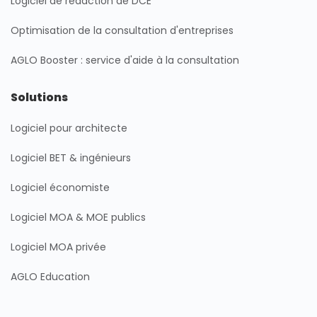
Logiciel de rédaction de DCE
n
a
k
m
Optimisation de la consultation d'entreprises
AGLO Booster : service d'aide à la consultation
Solutions
Logiciel pour architecte
Logiciel BET & ingénieurs
Logiciel économiste
Logiciel MOA & MOE publics
Logiciel MOA privée
AGLO Education