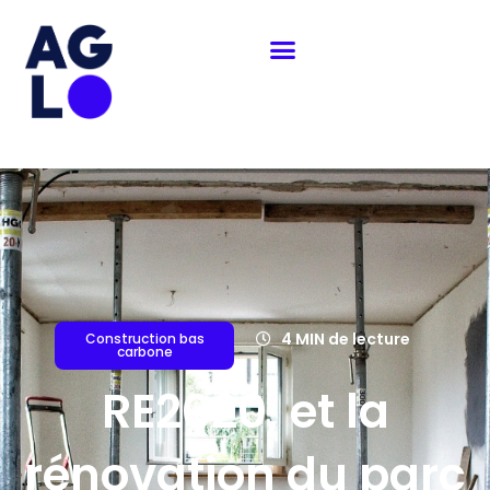
Aller
au
contenu
4 MIN de lecture
Construction bas
carbone
RE2020, et la
rénovation du parc