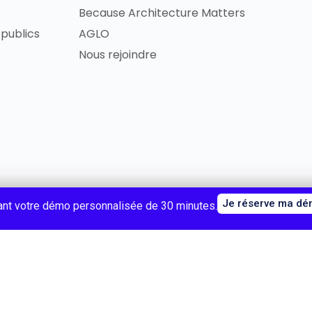
Because Architecture Matters
publics
AGLO
Nous rejoindre
Copyright 2024 © BAM - Because Architect
érales
Je réserve ma d
ant votre démo personnalisée de 30 minutes.
Français