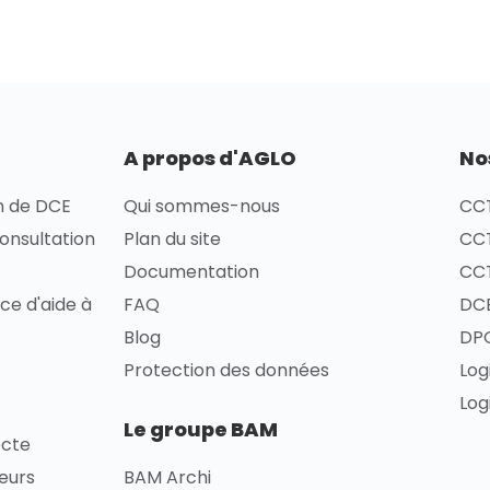
A propos d'AGLO
No
on de DCE
Qui sommes-nous
CCT
consultation
Plan du site
CCT
Documentation
CCT
ce d'aide à
FAQ
DCE
Blog
DPG
Protection des données
Log
Log
Le groupe BAM
ecte
ieurs
BAM Archi