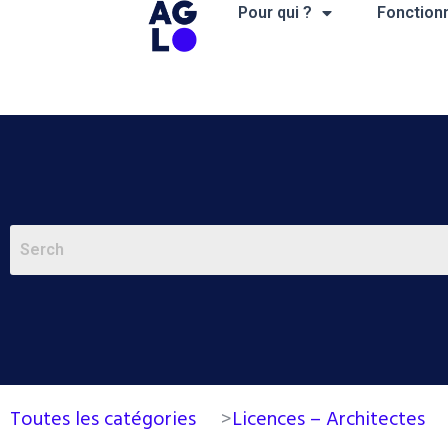
Aller
Pour qui ?
Fonctionn
au
contenu
Toutes les catégories
>
Licences – Architectes