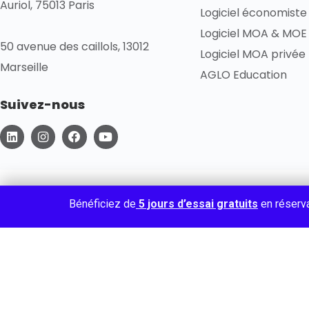
Auriol, 75013 Paris
Logiciel économiste
Logiciel MOA & MOE 
50 avenue des caillols, 13012
Logiciel MOA privée
Marseille
AGLO Education
Suivez-nous
L
I
F
Y
i
n
a
o
n
s
c
u
k
t
e
t
e
a
b
u
d
g
o
b
i
r
o
e
Politique de confidentialité
Gestion des cookies
Conditions gén
Bénéficiez de
5 jours d’essai gratuits
en réserv
n
a
k
m