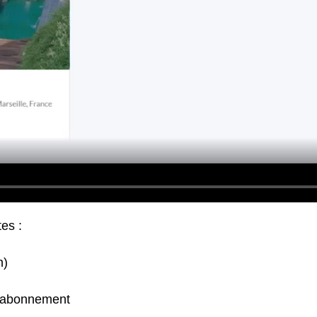
es :
n)
e abonnement