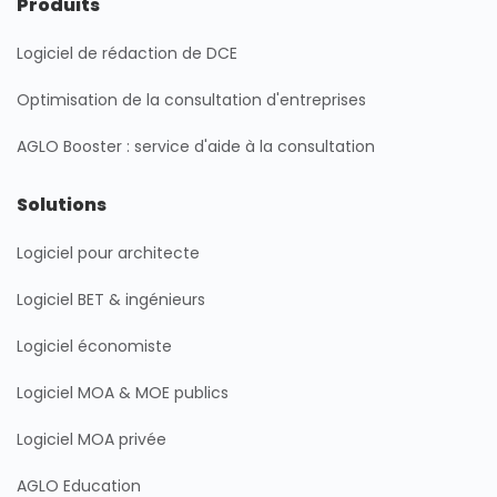
Produits
d
g
o
b
i
r
o
e
Logiciel de rédaction de DCE
n
a
k
m
Optimisation de la consultation d'entreprises
AGLO Booster : service d'aide à la consultation
Solutions
Logiciel pour architecte
Logiciel BET & ingénieurs
Logiciel économiste
Logiciel MOA & MOE publics
Logiciel MOA privée
AGLO Education