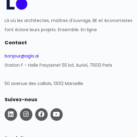
Là où les architectes, maîtres d'ouvrage, BE et économistes
font éclore leurs projets. Ensemble. En ligne
Contact
bonjour@aglo.ai
Station F - Halle Freyssinet 55 bd. Auriol, 75013 Paris
50 avenue des caillols, 13012 Marseille
Suivez-nous
L
I
F
Y
i
n
a
o
n
s
c
u
k
t
e
t
e
a
b
u