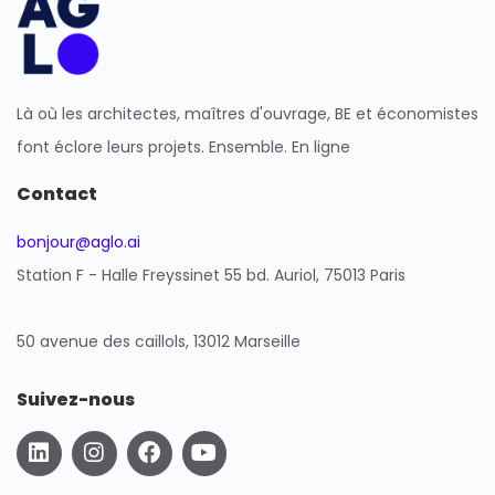
Là où les architectes, maîtres d'ouvrage, BE et économistes
font éclore leurs projets. Ensemble. En ligne
Contact
bonjour@aglo.ai
Station F - Halle Freyssinet 55 bd. Auriol, 75013 Paris
50 avenue des caillols, 13012 Marseille
Suivez-nous
L
I
F
Y
i
n
a
o
n
s
c
u