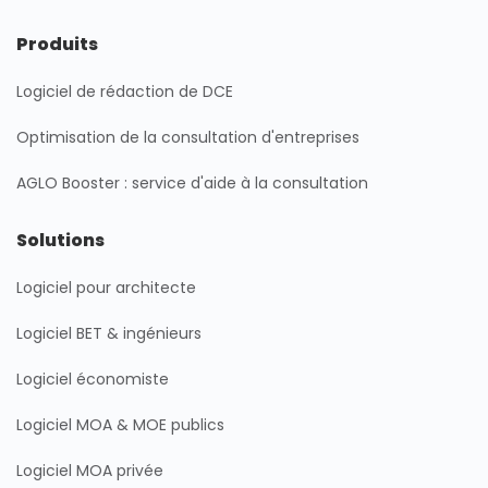
k
t
e
t
e
a
b
u
Produits
d
g
o
b
i
r
o
e
Logiciel de rédaction de DCE
n
a
k
m
Optimisation de la consultation d'entreprises
AGLO Booster : service d'aide à la consultation
Solutions
Logiciel pour architecte
Logiciel BET & ingénieurs
Logiciel économiste
Logiciel MOA & MOE publics
Logiciel MOA privée