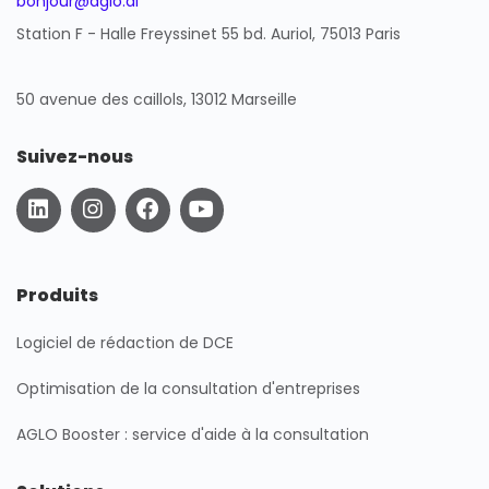
bonjour@aglo.ai
Station F - Halle Freyssinet 55 bd. Auriol, 75013 Paris
50 avenue des caillols, 13012 Marseille
Suivez-nous
L
I
F
Y
i
n
a
o
n
s
c
u
k
t
e
t
e
a
b
u
Produits
d
g
o
b
i
r
o
e
Logiciel de rédaction de DCE
n
a
k
m
Optimisation de la consultation d'entreprises
AGLO Booster : service d'aide à la consultation