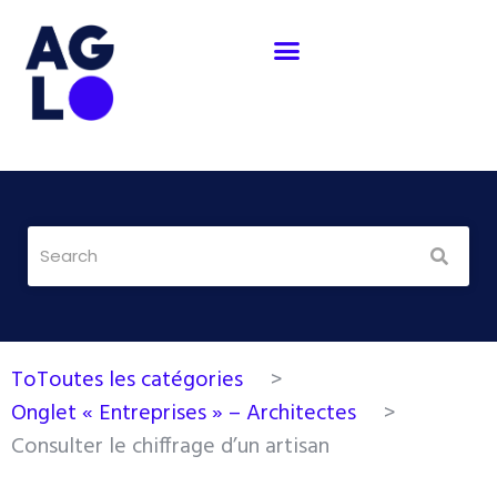
Aller
au
contenu
ToToutes les catégories
>
Onglet « Entreprises » – Architectes
>
Consulter le chiffrage d’un artisan