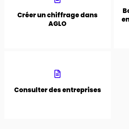
Créer un chiffrage dans AGLO
B
Créer un chiffrage dans
en
ONGLET "ENTREPRISES" - ARCHITECTES
AGLO
Consulter des entreprises
Consulter des entreprises
ONGLET "ENTREPRISES" - ARCHITECTES