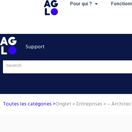
Aller
Pour qui ?
Fonctionn
au
contenu
Support
Toutes les catégories >
Onglet « Entreprises » – Architec