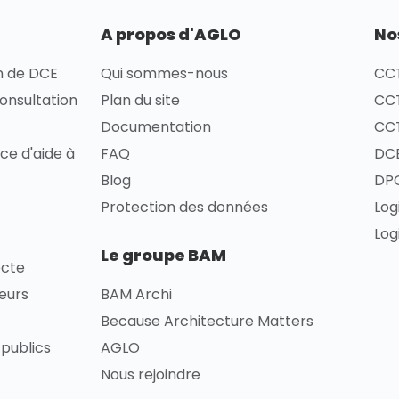
A propos d'AGLO
No
on de DCE
Qui sommes-nous
CCT
consultation
Plan du site
CCT
Documentation
CCT
ce d'aide à
FAQ
DCE
Blog
DPG
Protection des données
Log
Log
Le groupe BAM
ecte
ieurs
BAM Archi
Because Architecture Matters
publics
AGLO
Nous rejoindre