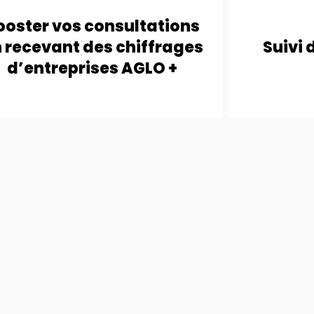
en recevant des
Suivi 
ooster vos consultations
chiffrages d’entreprises
 recevant des chiffrages
Suivi 
ONGLET
AGLO +
d’entreprises AGLO +
ONGLET "ENTREPRISES" - ARCHITECTES