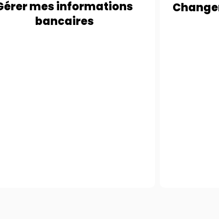
bancaires
b
Gérer mes informations
Change
bancaires
LICENCES - ARCHITECTES
BIB