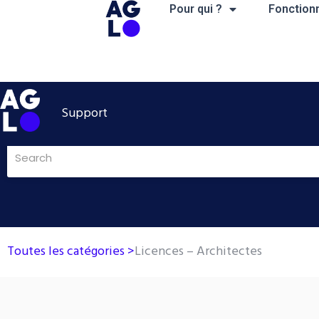
Aller
Pour qui ?
Fonctionn
au
contenu
Support
Toutes les catégories >
Licences – Architectes