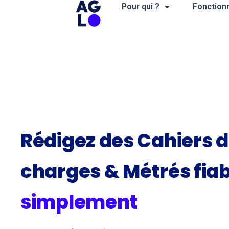
Skip
Pour qui ?
Fonctionn
to
content
Rédigez des Cahiers 
charges & Métrés fiab
simplement