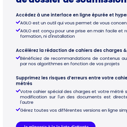
f
5
Accédez à une interface en ligne épurée et hyper
AGLO est un outil qui vous permet de vous concent
AGLO est conçu pour une prise en main facile et 
formation, ni d'installation
Accélérez la rédaction de cahiers des charges 
Bénéficiez de recommandations de contenus a
par nos algorithmes en fonction de vos projets
Supprimez les risques d’erreurs entre votre cahi
métrés
Votre cahier spécial des charges et votre métré so
modification sur l'un des documents est direc
l'autre
Gérez toutes vos différentes versions en ligne s
Je m'inscris à la la liste d'attente