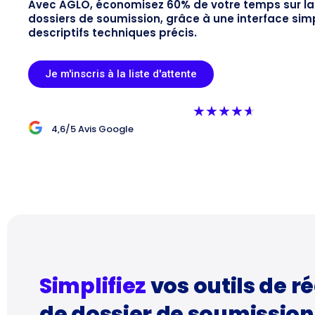
Avec AGLO, économisez 60% de votre temps sur la
dossiers de soumission, grâce à une interface sim
descriptifs techniques précis.
Je m'inscris à la liste d'attente
R
★
★
★
★
★
a
4,6/5 Avis Google
t
e
d
4
.
6
o
u
Simplifiez
vos outils de r
t
de dossier de soumission
o