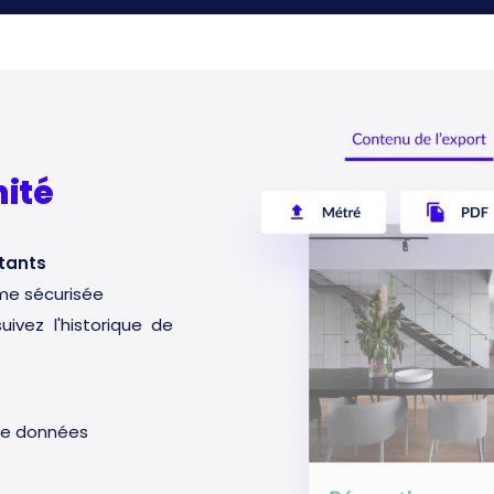
nité
itants
rme sécurisée
ivez l'historique de
e de données