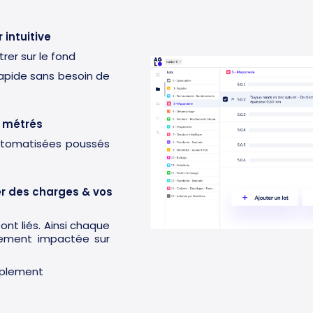
 intuitive
rer sur le fond
rapide sans besoin de
& métrés
utomatisées poussés
er des charges & vos
nt liés. Ainsi chaque
tement impactée sur
implement