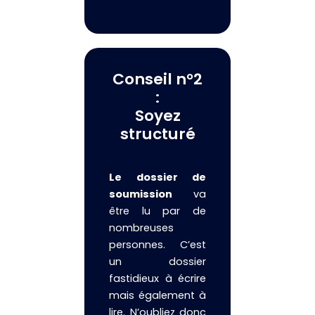
Conseil n°2
:
Soyez
structuré
Le dossier de
soumission
va
être lu par de
nombreuses
personnes. C’est
un dossier
fastidieux à écrire
mais également à
lire. N’oubliez donc