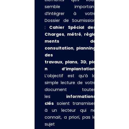
semble important
d’intégrer à votre
Dossier de Soumission
:
Cahier Spécial des
Charges
,
métré
,
règle
ments de
consultation
,
planning
des
travaux
,
plans
,
3D
,
pla
n d’implantation
.
L’objectif est qu’à la
simple lecture de votre
document toutes
les
informations
clés
soient transmises
à un lecteur qui ne
connait, a priori, pas le
sujet