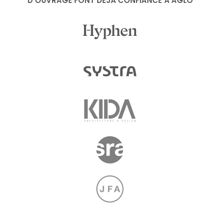
D’OUVRAGE FONT DÉJÀ CONFIANCE À AGLO