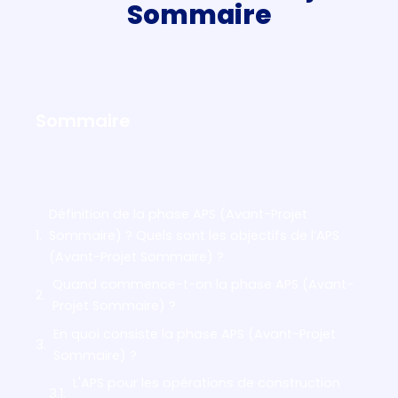
Sommaire
Sommaire
Définition de la phase APS (Avant-Projet
Sommaire) ? Quels sont les objectifs de l’APS
(Avant-Projet Sommaire) ?
Quand commence-t-on la phase APS (Avant-
Projet Sommaire) ?
En quoi consiste la phase APS (Avant-Projet
Sommaire) ?
L'APS pour les opérations de construction