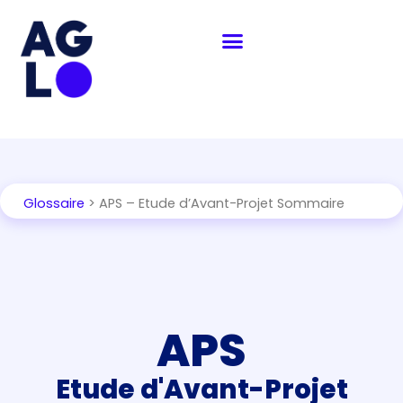
Aller
Navigation
au
des
contenu
articles
Glossaire
> APS – Etude d’Avant-Projet Sommaire
APS
Etude d'Avant-Projet