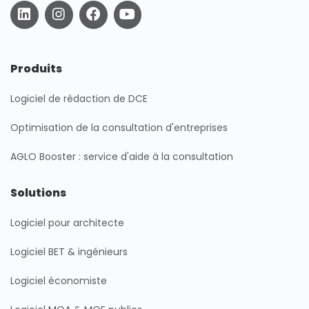
L
I
F
Y
i
n
a
o
n
s
c
u
k
t
e
t
e
a
b
u
Produits
d
g
o
b
i
r
o
e
Logiciel de rédaction de DCE
n
a
k
m
Optimisation de la consultation d'entreprises
AGLO Booster : service d'aide à la consultation
Solutions
Logiciel pour architecte
Logiciel BET & ingénieurs
Logiciel économiste