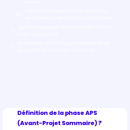
neuves
L'APS pour les opérations de rénovation,
réutilisation ou réhabilitation du bâtiment
Qui est responsable de la phase APS (Avant-
Projet Sommaire) ?
Le calendrier et le chiffrage prévisionnels en
phase APS (Avant-Projet Sommaire)
Définition de la phase APS
(Avant-Projet Sommaire) ?