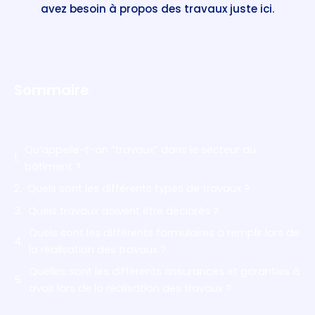
avez besoin à propos des travaux juste ici.
Sommaire
Qu’appelle-t-on “travaux” dans le secteur du
bâtiment ?
Quels sont les différents types de travaux ?
Quels travaux doivent être déclarés ?
Quels sont les différents formulaires à remplir lors de
la réalisation des travaux ?
Quelles sont les différents assurances et garanties à
avoir lors de la réalisation des travaux ?