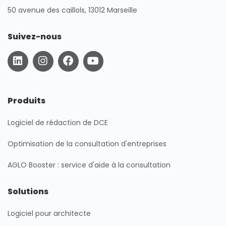
50 avenue des caillols, 13012 Marseille
Suivez-nous
L
I
F
Y
i
n
a
o
n
s
c
u
k
t
e
t
e
a
b
u
Produits
d
g
o
b
i
r
o
e
Logiciel de rédaction de DCE
n
a
k
m
Optimisation de la consultation d'entreprises
AGLO Booster : service d'aide à la consultation
Solutions
Logiciel pour architecte