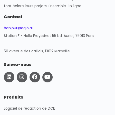
font éclore leurs projets. Ensemble. En ligne
Contact
bonjour@aglo.ai
Station F - Halle Freyssinet 55 bd. Auriol, 75013 Paris
50 avenue des caillols, 13012 Marseille
Suivez-nous
L
I
F
Y
i
n
a
o
n
s
c
u
k
t
e
t
e
a
b
u
Produits
d
g
o
b
i
r
o
e
Logiciel de rédaction de DCE
n
a
k