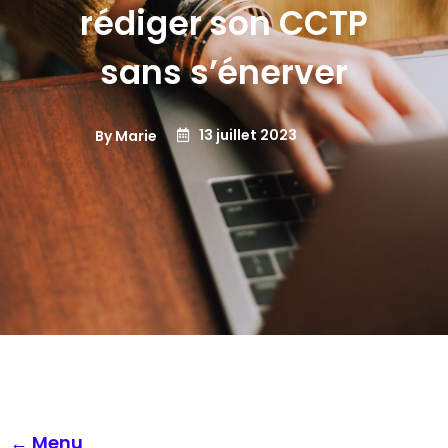
rédiger son CCTP
sans s’énerver
13 juillet 2023
By Marie
← Menu