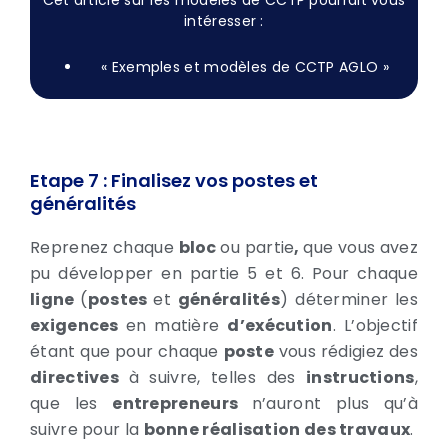
Cet article sur les modèles de CCTP pourrait vous
intéresser :
« Exemples et modèles de CCTP AGLO »
Etape 7 : Finalisez vos postes et
généralités
Reprenez chaque
bloc
ou partie
,
que vous avez
pu développer en partie 5 et 6. Pour chaque
ligne
(
postes
et
généralités
) déterminer les
exigences
en matière
d’exécution
. L’objectif
étant que pour chaque
poste
vous rédigiez des
directives
à suivre, telles des
instructions
,
que les
entrepreneurs
n’auront plus qu’à
suivre pour la
bonne réalisation des travaux
.